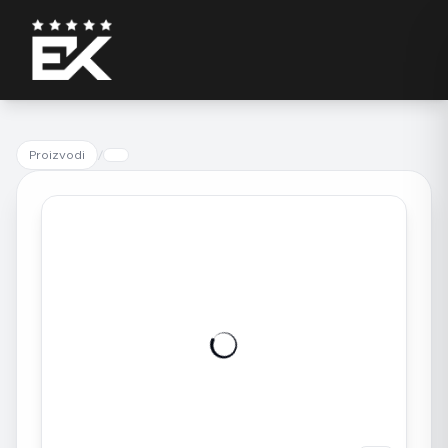
Proizvodi
/