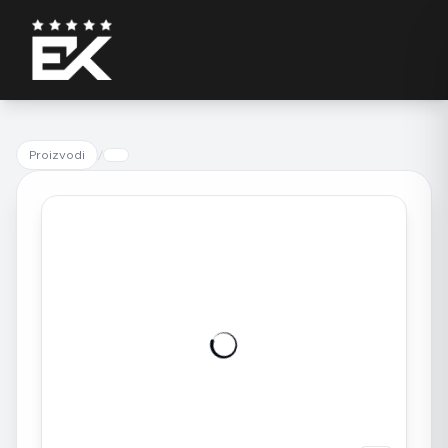
Proizvodi
/