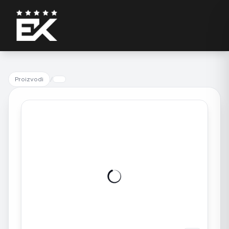
Proizvodi
/