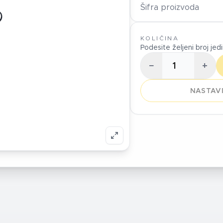
Šifra proizvoda
KOLIČINA
Podesite željeni broj jed
−
+
NASTAVI