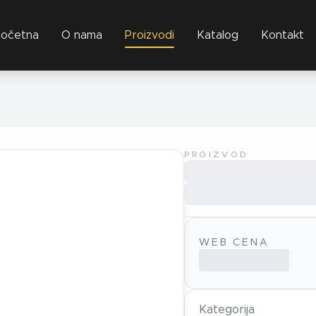
očetna
O nama
Proizvodi
Katalog
Kontakt
PROIZVOD
WEB CENA
Kategorija