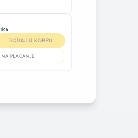
inica
DODAJ U KORPU
 NA PLAĆANJE