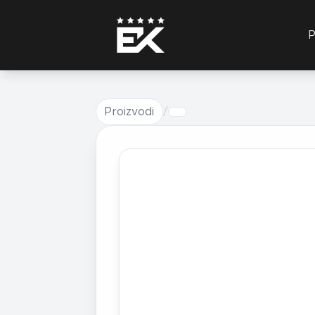
P
Proizvodi
/