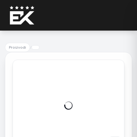
Proizvodi
/