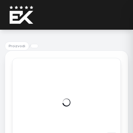
Proizvodi
/