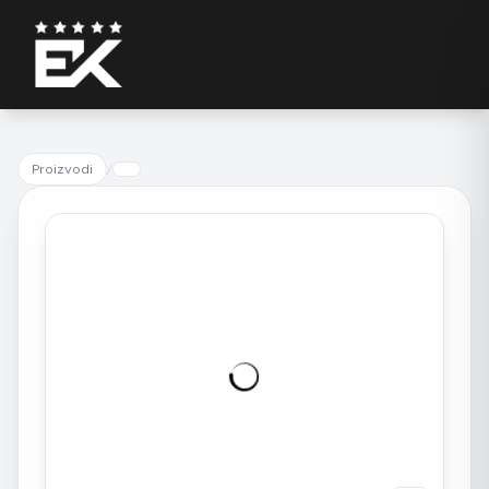
Proizvodi
/