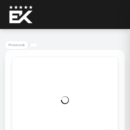
Proizvodi
/