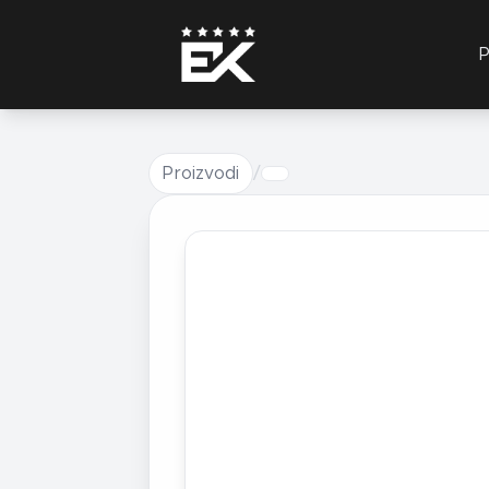
P
Proizvodi
/