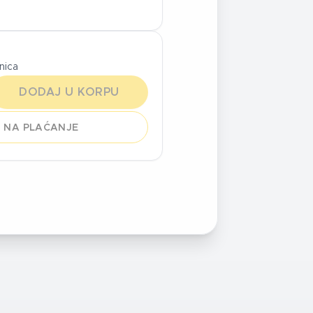
inica
DODAJ U KORPU
 NA PLAĆANJE