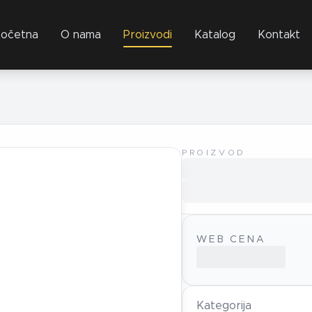
očetna
O nama
Proizvodi
Katalog
Kontakt
PROIZVOD
WEB CENA
Kategorija