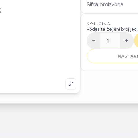
Šifra proizvoda
KOLIČINA
Podesite željeni broj jed
−
+
NASTAVI