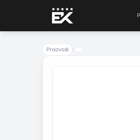
P
Proizvodi
/