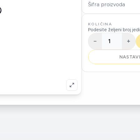
Šifra proizvoda
KOLIČINA
Podesite željeni broj jed
−
+
NASTAVI