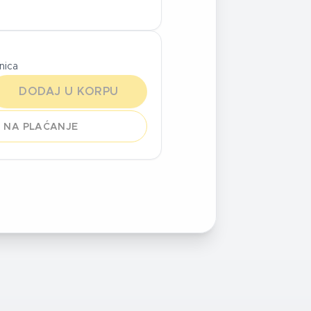
inica
DODAJ U KORPU
 NA PLAĆANJE