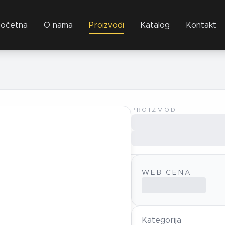
očetna
O nama
Proizvodi
Katalog
Kontakt
PROIZVOD
WEB CENA
Kategorija