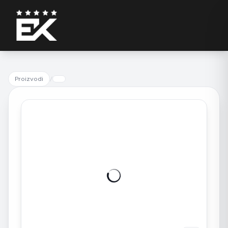
Proizvodi
/