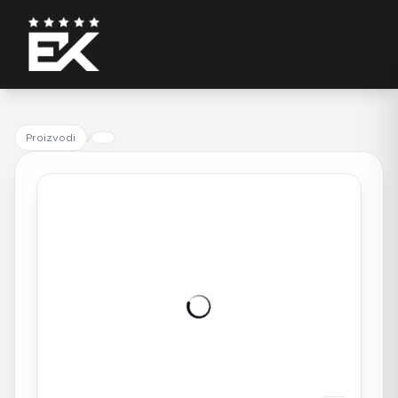
Proizvodi
/