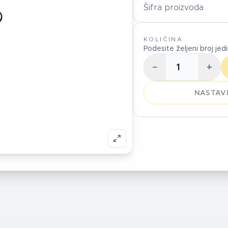
Šifra proizvoda
KOLIČINA
Podesite željeni broj jed
−
+
NASTAVI