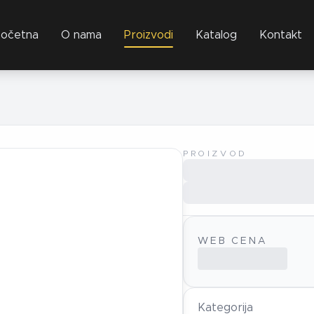
očetna
O nama
Proizvodi
Katalog
Kontakt
PROIZVOD
WEB CENA
Kategorija