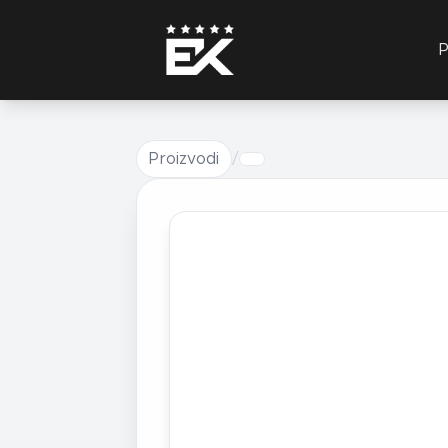
P
Proizvodi
/