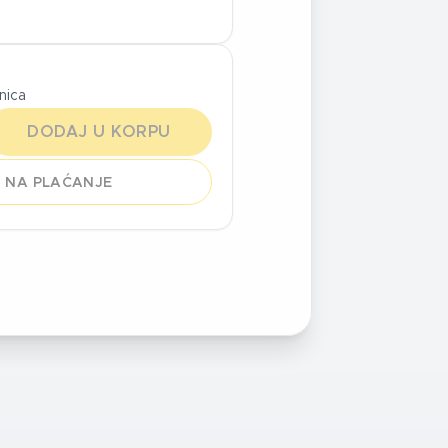
inica
DODAJ U KORPU
 NA PLAĆANJE