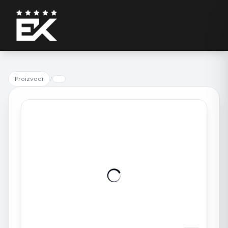
Proizvodi
/