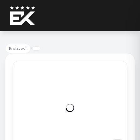
Proizvodi
/