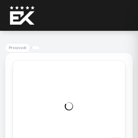
Proizvodi
/