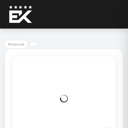
Proizvodi
/