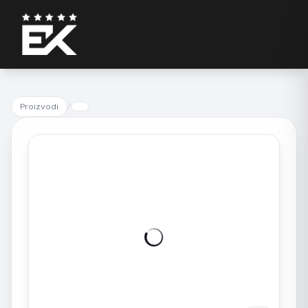
Proizvodi
/