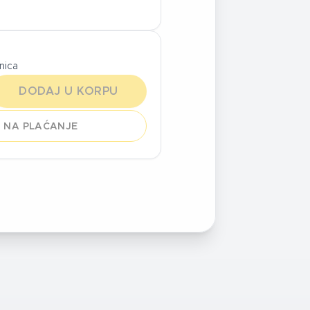
inica
DODAJ U KORPU
 NA PLAĆANJE