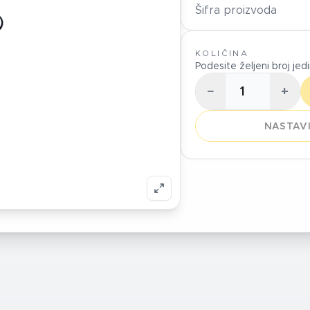
Šifra proizvoda
KOLIČINA
Podesite željeni broj jed
−
+
NASTAVI