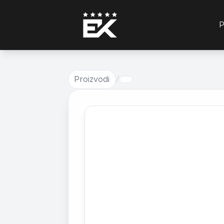
P
Proizvodi
/