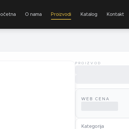
očetna
O nama
Proizvodi
Katalog
Kontakt
PROIZVOD
WEB CENA
Kategorija