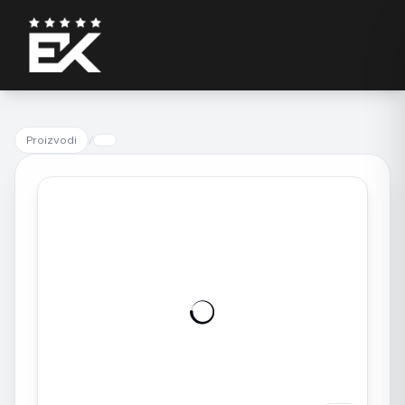
Proizvodi
/