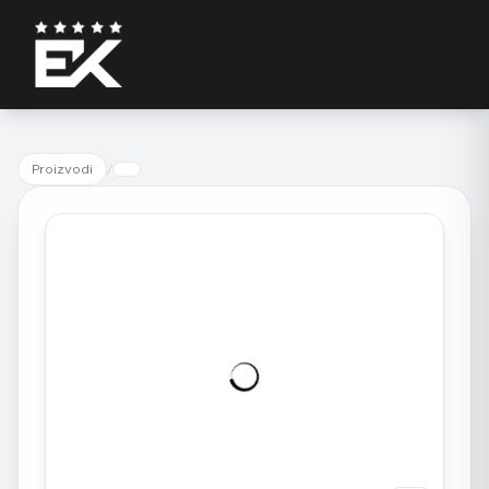
Proizvodi
/