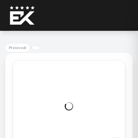
Proizvodi
/