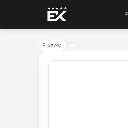
P
Proizvodi
/