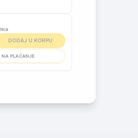
inica
DODAJ U KORPU
 NA PLAĆANJE