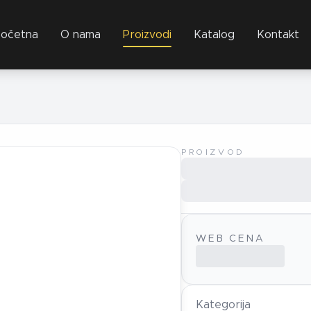
očetna
O nama
Proizvodi
Katalog
Kontakt
PROIZVOD
WEB CENA
Kategorija