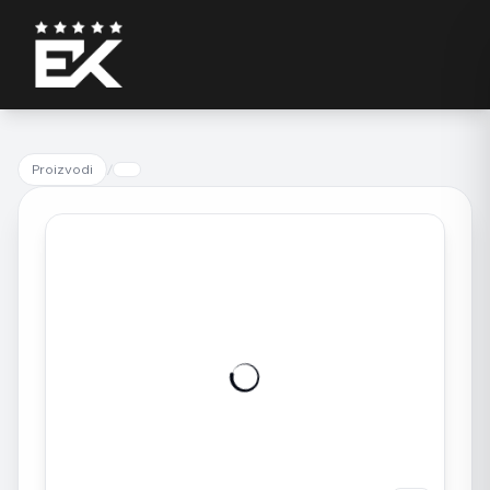
Proizvodi
/