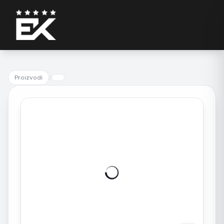
Proizvodi
/