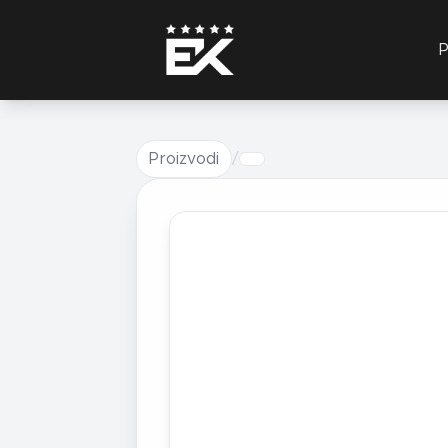
P
Proizvodi
/