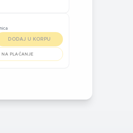
inica
DODAJ U KORPU
 NA PLAĆANJE