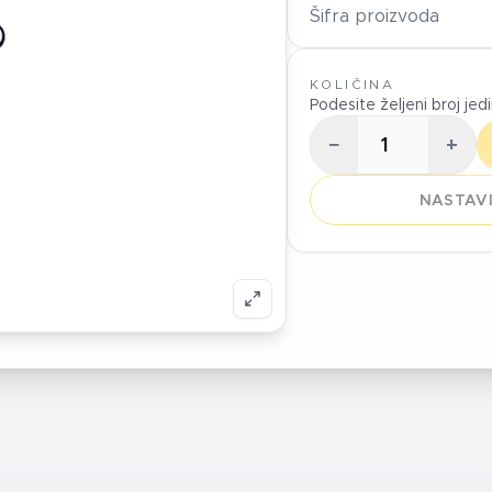
Šifra proizvoda
KOLIČINA
Podesite željeni broj jed
−
+
NASTAVI