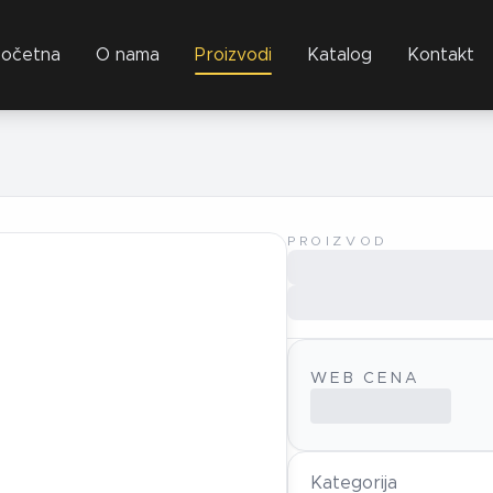
očetna
O nama
Proizvodi
Katalog
Kontakt
PROIZVOD
WEB CENA
Kategorija