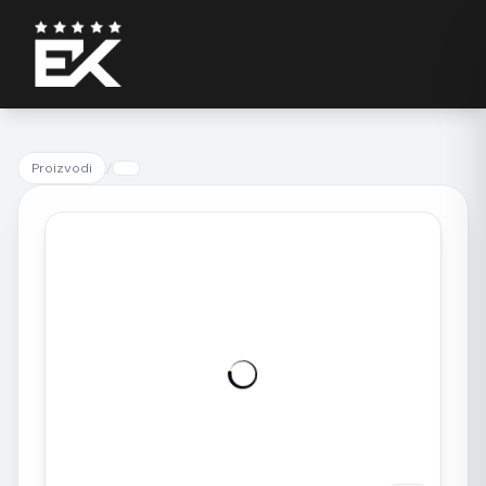
Proizvodi
/