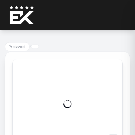
Proizvodi
/