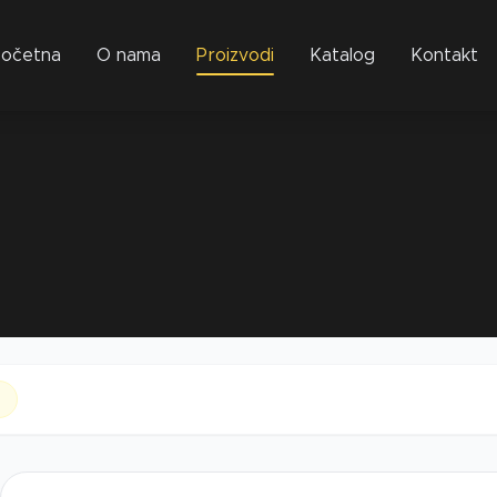
očetna
O nama
Proizvodi
Katalog
Kontakt
u