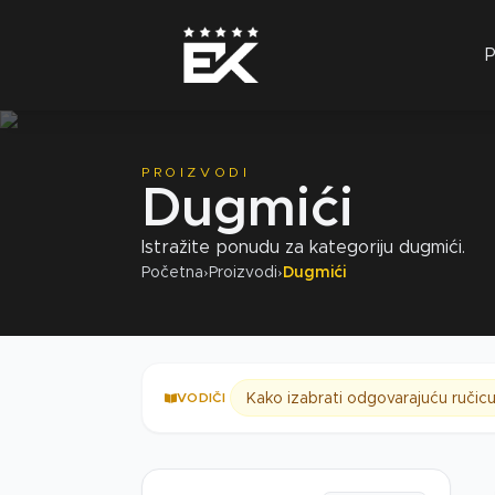
P
PROIZVODI
Dugmići
Istražite ponudu za kategoriju dugmići.
Početna
›
Proizvodi
›
Dugmići
Kako izabrati odgovarajuću ručic
VODIČI