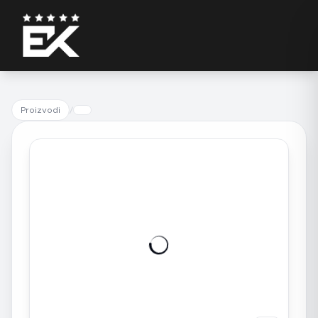
Proizvodi
/